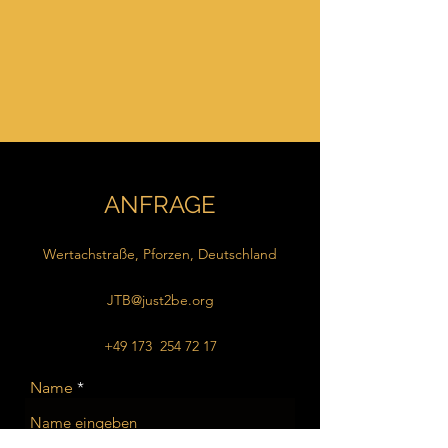
ANFRAGE
Wertachstraße, Pforzen, Deutschland
JTB@just2be.org
+49 173
254 72 17
Name